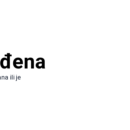
ađena
a ili je