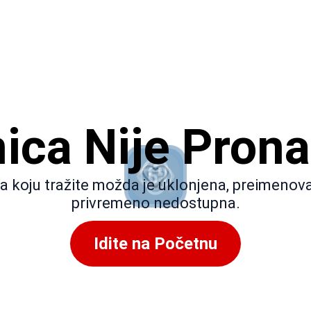
nica Nije Pron
a koju tražite možda je uklonjena, preimenovan
privremeno nedostupna.
Idite na Početnu