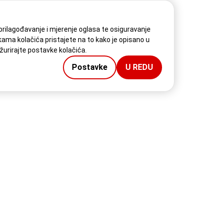
 prilagođavanje i mjerenje oglasa te osiguravanje
kama kolačića pristajete na to kako je opisano u
ažurirajte postavke kolačića.
Postavke
U REDU